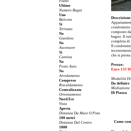
Piano
Ultimo
Numero Bagni
Uno
Descrizione
Balcone
Appartamento
Si
condominio S
Terrazzo
composto da 
No
bagno. Il tu
Giardino
completa di 
No
Il condomini
Ascensore
recentemente
Si
che si presta
Cantina
No
Prezzo:
Posto Auto
Euro 135'0
No
Arredamento
Modalità D
Compreso
Da definire
Riscaldamento
Mediazione
Centralizzato
Di Piazza
Orientamento
Nord Est
Vista
Aperta
Distanza Da Mare O Piste
100 metri
Come contat
Distanza Dal Centro
1000