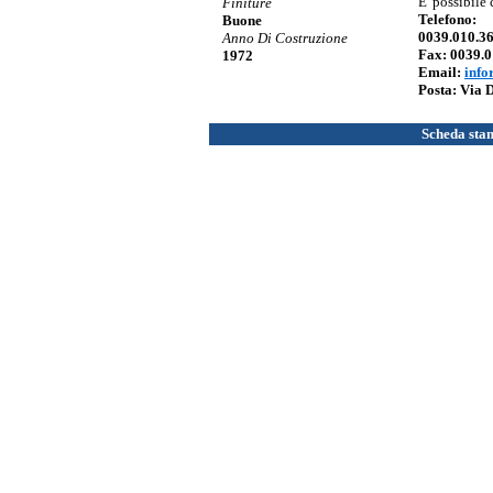
E' possibile
Finiture
Telefono:
Buone
0039.010.36
Anno Di Costruzione
Fax: 0039.0
1972
Email:
info
Posta: Via 
Scheda sta