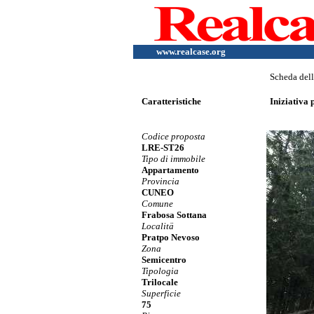
www.realcase.org
Scheda del
Caratteristiche
Iniziativa
Codice proposta
LRE-ST26
Tipo di immobile
Appartamento
Provincia
CUNEO
Comune
Frabosa Sottana
Localitä
Pratpo Nevoso
Zona
Semicentro
Tipologia
Trilocale
Superficie
75